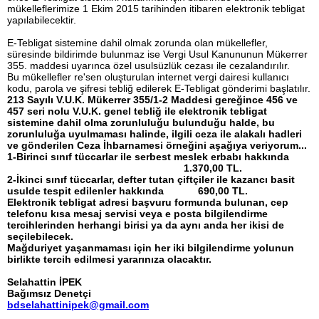
mükelleflerimize 1 Ekim 2015 tarihinden itibaren elektronik tebligat
yapılabilecektir.
E-Tebligat sistemine dahil olmak zorunda olan mükellefler,
süresinde bildirimde bulunmaz ise Vergi Usul Kanununun Mükerrer
355. maddesi uyarınca özel usulsüzlük cezası ile cezalandırılır.
Bu mükellefler re'sen oluşturulan internet vergi dairesi kullanıcı
kodu, parola ve şifresi tebliğ edilerek E-Tebligat gönderimi başlatılır.
213 Sayılı V.U.K. Mükerrer 355/1-2 Maddesi gereğince 456 ve
457 seri nolu V.U.K. genel tebliğ ile elektronik tebligat
sistemine dahil olma zorunluluğu bulunduğu halde, bu
zorunluluğa uyulmaması halinde, ilgili ceza ile alakalı hadleri
ve gönderilen Ceza İhbarnamesi örneğini aşağıya veriyorum...
1-Birinci sınıf tüccarlar ile serbest meslek erbabı hakkında
1.370,00 TL.
2-İkinci sınıf tüccarlar, defter tutan çiftçiler ile kazancı basit
usulde tespit edilenler hakkında 690,00 TL.
Elektronik tebligat adresi başvuru formunda bulunan, cep
telefonu kısa mesaj servisi veya e posta bilgilendirme
tercihlerinden herhangi birisi ya da aynı anda her ikisi de
seçilebilecek.
Mağduriyet yaşanmaması için her iki bilgilendirme yolunun
birlikte tercih edilmesi yararınıza olacaktır.
Selahattin İPEK
Bağımsız Denetçi
bdselahattinipek@gmail.com