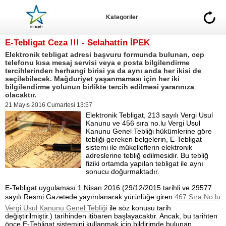
Kategoriler
E-Tebligat Ceza !!! - Selahattin İPEK
Elektronik tebligat adresi başvuru formunda bulunan, cep
telefonu kısa mesaj servisi veya e posta bilgilendirme
tercihlerinden herhangi birisi ya da aynı anda her ikisi de
seçilebilecek. Mağduriyet yaşanmaması için her iki
bilgilendirme yolunun birlikte tercih edilmesi yararınıza
olacaktır.
21 Mayıs 2016 Cumartesi 13:57
Elektronik Tebligat, 213 sayılı Vergi Usul
Kanunu ve 456 sıra no.lu Vergi Usul
Kanunu Genel Tebliği hükümlerine göre
tebliği gereken belgelerin, E-Tebligat
sistemi ile mükelleflerin elektronik
adreslerine tebliğ edilmesidir. Bu tebliğ
fiziki ortamda yapılan tebligat ile aynı
sonucu doğurmaktadır.
E-Tebligat uygulaması 1 Nisan 2016 (29/12/2015 tarihli ve 29577
sayılı Resmi Gazetede yayımlanarak yürürlüğe giren
467 Sıra No.lu
Vergi Usul Kanunu Genel Tebliği
ile söz konusu tarih
değiştirilmiştir.) tarihinden itibaren başlayacaktır. Ancak, bu tarihten
önce E-Tebligat sistemini kullanmak için bildirimde bulunan