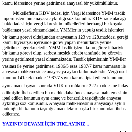
kamu idaresince yerine getirilmesi anayasal bir yükümlülüktür.
Mükelleflerin KDV iadesi için Vergi idaresince YMM tasdik
raporu isteminin anayasa aykırılığı söz konudur. KDV iade alacağı
hakkı iadesi için vergi idaresinin mükellefleri herhangi bir koşula
bağlaması yasal olmamaktadır. YMMler in yaptığı tasdik işlemleri
bir kamu görevi olduğundan anayasanın 123 ve 128.maddesi gereği
kamu hiyerarşisi içerisinde görev yapan memurlarca yerine
getirilmesi gerekmetedir. YMM tasdik işlemi konu görev itibariyle
bir kamu görevi olup, serbest meslek erbabı tarafında bu görevin
yerine getirilmesi yasal olmamaktadır. Tasdik işlemlerinin YMMler
vasıtası ile yerine getirilmesi 1986/5 esas 1987/7 karar numarası ile
anayasa mahkemesince anayasaya aykırı bulunmaktadır. Vergi usul
kanunu 141e ek madde 1987/7 sayılı kararla iptal edilen kanunun,
aynı amacı taşıyan sonrada VUK un mükerrer 227.maddesine ihdas
edilmiştir. İhdas edilen bu madde daha önce anayasa mahkemesinin
iptal edilen kanunun aynı amaç ve benzerlik taşıdığında anayasa
aykırılığı söz konusudur. Anayasa mahkemesinin anayasaya aykırı
bulduğu bir kanunu taşıdığı amacı tekrar başka bir kanundan ihdas
edilemez.
YAZININ DEVAMI İÇİN TIKLAYINIZ...