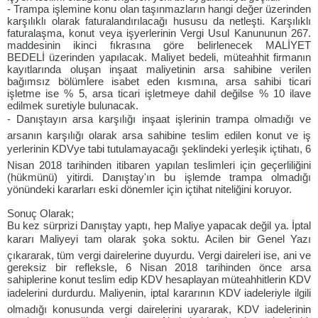
- Trampa işlemine konu olan taşınmazların hangi değer üzerinden
karşılıklı olarak faturalandırılacağı hususu da netleşti. Karşılıklı
faturalaşma, konut veya işyerlerinin Vergi Usul Kanununun 267.
maddesinin ikinci fıkrasına göre belirlenecek MALİYET
BEDELİ üzerinden yapılacak. Maliyet bedeli, müteahhit firmanın
kayıtlarında oluşan inşaat maliyetinin arsa sahibine verilen
bağımsız bölümlere isabet eden kısmına, arsa sahibi ticari
işletme ise % 5, arsa ticari işletmeye dahil değilse % 10 ilave
edilmek suretiyle bulunacak.
- Danıştayın arsa karşılığı inşaat işlerinin trampa olmadığı ve
arsanın karşılığı olarak arsa sahibine teslim edilen konut ve iş
yerlerinin KDVye tabi tutulamayacağı şeklindeki yerleşik içtihatı, 6
Nisan 2018 tarihinden itibaren yapılan teslimleri için geçerliliğini
(hükmünü) yitirdi. Danıştay'ın bu işlemde trampa olmadığı
yönündeki kararları eski dönemler için içtihat niteliğini koruyor.
Sonuç Olarak;
Bu kez sürprizi Danıştay yaptı, hep Maliye yapacak değil ya. İptal
kararı Maliyeyi tam olarak şoka soktu. Acilen bir Genel Yazı
çıkararak, tüm vergi dairelerine duyurdu. Vergi daireleri ise, ani ve
gereksiz bir refleksle, 6 Nisan 2018 tarihinden önce arsa
sahiplerine konut teslim edip KDV hesaplayan müteahhitlerin KDV
iadelerini durdurdu. Maliyenin, iptal kararının KDV iadeleriyle ilgili
olmadığı konusunda vergi dairelerini uyararak, KDV iadelerinin