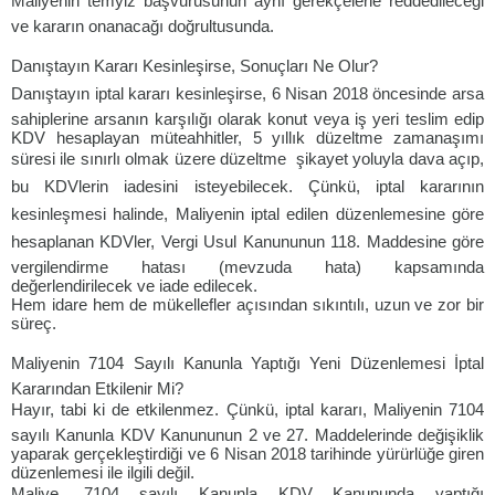
Maliyenin temyiz başvurusunun aynı gerekçelerle reddedileceği
ve kararın onanacağı doğrultusunda.
Danıştayın Kararı Kesinleşirse, Sonuçları Ne Olur?
Danıştayın iptal kararı kesinleşirse, 6 Nisan 2018 öncesinde arsa
sahiplerine arsanın karşılığı olarak konut veya iş yeri teslim edip
KDV hesaplayan müteahhitler, 5 yıllık düzeltme zamanaşımı
süresi ile sınırlı olmak üzere düzeltme  şikayet yoluyla dava açıp,
bu KDVlerin iadesini isteyebilecek. Çünkü, iptal kararının
kesinleşmesi halinde, Maliyenin iptal edilen düzenlemesine göre
hesaplanan KDVler, Vergi Usul Kanununun 118. Maddesine göre
vergilendirme hatası (mevzuda hata) kapsamında
değerlendirilecek ve iade edilecek.
Hem idare hem de mükellefler açısından sıkıntılı, uzun ve zor bir
süreç.
Maliyenin 7104 Sayılı Kanunla Yaptığı Yeni Düzenlemesi İptal
Kararından Etkilenir Mi?
Hayır, tabi ki de etkilenmez. Çünkü, iptal kararı, Maliyenin 7104
sayılı Kanunla KDV Kanununun 2 ve 27. Maddelerinde değişiklik
yaparak gerçekleştirdiği ve 6 Nisan 2018 tarihinde yürürlüğe giren
düzenlemesi ile ilgili değil.
Maliye, 7104 sayılı Kanunla KDV Kanununda yaptığı