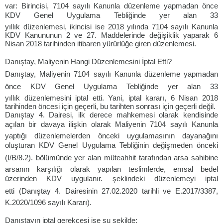
var: Birincisi, 7104 sayılı Kanunla düzenleme yapmadan önce
KDV Genel Uygulama Tebliğinde yer alan 33
yıllık düzenlemesi, ikincisi ise 2018 yılında 7104 sayılı Kanunla
KDV Kanununun 2 ve 27. Maddelerinde değişiklik yaparak 6
Nisan 2018 tarihinden itibaren yürürlüğe giren düzenlemesi.
Danıştay, Maliyenin Hangi Düzenlemesini İptal Etti?
Danıştay, Maliyenin 7104 sayılı Kanunla düzenleme yapmadan
önce KDV Genel Uygulama Tebliğinde yer alan 33
yıllık düzenlemesini iptal etti. Yani, iptal kararı, 6 Nisan 2018
tarihinden öncesi için geçerli, bu tarihten sonrası için geçerli değil.
Danıştay 4. Dairesi, ilk derece mahkemesi olarak kendisinde
açılan bir davaya ilişkin olarak Maliyenin 7104 sayılı Kanunla
yaptığı düzenlemelerden önceki uygulamasının dayanağını
oluşturan KDV Genel Uygulama Tebliğinin değişmeden önceki
(I/B/8.2). bölümünde yer alan müteahhit tarafından arsa sahibine
arsanın karşılığı olarak yapılan teslimlerde, emsal bedel
üzerinden KDV uygulanır. şeklindeki düzenlemeyi iptal
etti (Danıştay 4. Dairesinin 27.02.2020 tarihli ve E.2017/3387,
K.2020/1096 sayılı Kararı).
Danıştayın iptal gerekçesi ise şu şekilde: