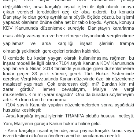
değişikliklerle, arsa karşılığı inşaat işleri ile ilgili olarak ortaya
çıkan vergisel tereddütleri geç de olsa giderdi, bu konuda
Danıştay ile olan görüş ayrılıklarını büyük ölçüde çözdü, bu işlemi
yapacak olanların önüne daha net bir tablo koydu. Ayrıca, konuyu
KDV Kanununda düzenlemek suretiyle, Danıştayın kararlarına
esas aldığı varsayıma ve benzetmeye dayanılarak vergilendirme
yapılamaz ve arsa karşılığı inşaat işlerinin trampa
olmadığı şeklindeki gerekçeleri ortadan kaldırıldı.
Ülkemizde bu kadar yaygın olarak kullanılmasına rağmen, bu
inşaat modeli ile ilgili olarak 7104 sayılı Kanunla KDV Kanununda
yapılan ve 6 Nisan 2018 tarihinde yürürlüğe giren düzenlemelere
kadar geçen 33 yıllık sürede, gerek Türk Hukuk Sisteminde
gerekse Vergi Mevzuatında Kanun düzeyinde özel bir düzenleme
maalesef yapılmadı. Çok enteresan değil mi? Bundan kim mi
zarar gördü? Hemen cevaplayım, Maliye ve vergi
mükellefleri. Kim mi yarar sağladı? Onu da buradan söylemeyim
artık. Bu konu tam bir muamma.
7104 sayılı Kanunla yapılan düzenlemelerden sonra aşağıdaki
hususlar kesinleşti:
- Arsa karşılığı inşaat işlerinin TRAMPA olduğu hususu netleşti.
Yani, Maliyenin görüşü Kanun hükmü haline geldi.
- Arsa karşılığı inşaat işlerinde, arsa payına karşılık konut veya
işyeri teslimi olduğunu öngören yeni bir uygulamaya geçildi.