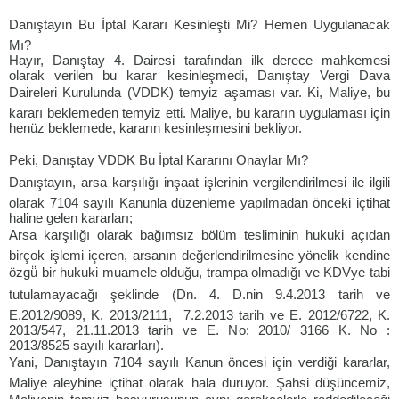
Danıştayın Bu İptal Kararı Kesinleşti Mi? Hemen Uygulanacak
Mı?
Hayır, Danıştay 4. Dairesi tarafından ilk derece mahkemesi
olarak verilen bu karar kesinleşmedi, Danıştay Vergi Dava
Daireleri Kurulunda (VDDK) temyiz aşaması var. Ki, Maliye, bu
kararı beklemeden temyiz etti. Maliye, bu kararın uygulaması için
henüz beklemede, kararın kesinleşmesini bekliyor.
Peki, Danıştay VDDK Bu İptal Kararını Onaylar Mı?
Danıştayın, arsa karşılığı inşaat işlerinin vergilendirilmesi ile ilgili
olarak 7104 sayılı Kanunla düzenleme yapılmadan önceki içtihat
haline gelen kararları;
Arsa karşılığı olarak bağımsız bölüm tesliminin hukuki açıdan
birçok işlemi içeren, arsanın değerlendirilmesine yönelik kendine
özgü̈ bir hukuki muamele olduğu, trampa olmadığı ve KDVye tabi
tutulamayacağı şeklinde (Dn. 4. D.nin 9.4.2013 tarih ve
E.2012/9089, K. 2013/2111, 7.2.2013 tarih ve E. 2012/6722, K.
2013/547, 21.11.2013 tarih ve E. No: 2010/ 3166 K. No :
2013/8525 sayılı kararları).
Yani, Danıştayın 7104 sayılı Kanun öncesi için verdiği kararlar,
Maliye aleyhine içtihat olarak hala duruyor. Şahsi düşüncemiz,