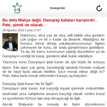
Kategoriler
Bu defa Maliye değil, Danıştay kafaları karıştırdı!..
Peki, şimdi ne olacak..
28 Ağustos 2020 Cuma 17:07
Haklısınız, ama yaz da olsa, adli tatilde olsa gündem
çok yoğun ve bir o kadar da dinamik. Atladığınız bir
konuyu, tekrar dönüp yakalayamıyorsunuz. İlginizi
çekmeyen bir konu, bir anda gündeminize girebiliyor.
Ya da, bir kamu kurumunun yaptığı düzenleme ya da
Danıştayın verdiği bir karar, gündemi allak bulak edebiliyor.
Yazımıza konu Danıştayın iptal kararı da işte böyle bir konuya
ilişkin. Etki alanı çok geniş, kesinleştiği takdirde Devlete maliyeti
de bir hayli fazla olacak nitelikte. İyice merak ettiniz değil mi?
Peki, daha fazla merak ettirmeden konuyu açıklayalım.
Danıştay İptal Kararı Ne İle İlgili?
Danıştayın iptal kararı, kat karşılığı inşaat işlerinde müteahhitler
tarafından arsa sahiplerine arsanın karşılığı olarak verilen konut
ve işyerlerinin KDVye tabi olup olmayacağı ile ilgili.
Ancak, Maliyenin bu konuda iki farklı düzenlemesi