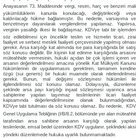
Anayasanın 73. Maddesinde vergi, resim, harç ve benzeri mali
yükümlülüklerin kanunla konulacağı, değiştirileceği veya
kaldırılacağı hükme bağlanmıştır. Bu nedenle, varsayıma ve
benzetmeye dayanılarak vergilendirme yapılamaz. Yapılırsa,
verginin yasallığı ilkesi ile bağdaşmaz. KDVye tabi bir işlemden
söz edilebilmesi için öncelikle teslim ve hizmetin ticari, zirai
faaliyet ve serbest meslek faaliyeti çerçevesinde yapılmış olması
gerekir. Arsa karşılığı kat alımında ise para karşılığında bir satış
söz konusu değildir. Bir kişinin kat edinme karşılığında arsasını
müteahhide vermesinin, hukuki açıdan bir çok işlemi içeren ve
arsanın değerlendirilmesi amacına yönelik Kat Mülkiyeti Kanunu
hükümlerinin de uygulanmasını gerektiren, tamamen kendine
özgü (sui generis) bir hukuki muamele olarak nitelendirilmesi
gerekir. Bunun, mal değişimi sözleşmesi hükümleri ile
ilgilendirilmesi söz konusu olamaz. Dolayısıyla, düzenleme
şeklinde arsa payı karşılığı inşaat sözleşmesi uyarınca arsa
sahiplerine yapılan taşınmaz teslimlerinin ticari faaliyet
kapsamında değerlendirilmesine olanak bulunmadığından,
KDVye tabi tutulması da söz konusu olamaz. Bu nedenle, KDV
Genel Uygulama Tebliğinin (I/B/8.2. bölümünde yer alan müteahhit
tarafından arsa sahibine arsanın karşılığı olarak yapılan
teslimlerde, emsal bedel üzerinden KDV uygulanır. şeklindeki aksi
yöndeki düzenlemede hukuka uyarlık bulunmamaktadır.