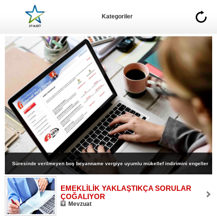
Kategoriler
Süresinde verilmeyen boş beyanname vergiye uyumlu mükellef indirimini engeller
mi?
EMEKLİLİK YAKLAŞTIKÇA SORULAR
ÇOĞALIYOR
Mevzuat