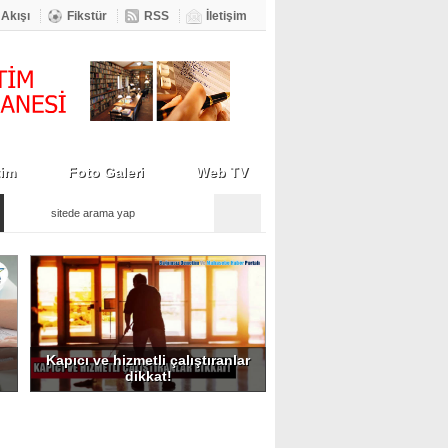
 Akışı
Fikstür
RSS
İletişim
tim
Foto Galeri
Web TV
Kapıcı ve hizmetli çalıştıranlar
dikkat!