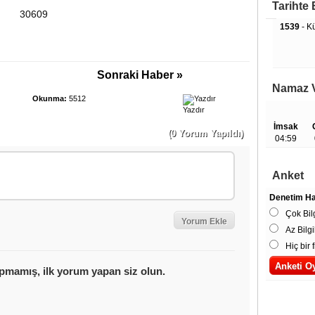
Tarihte
30609
1539
- K
Sonraki Haber »
Namaz V
Okunma:
5512
Yazdır
İmsak
(0 Yorum Yapıldı)
04:59
Anket
Denetim Hak
Çok Bilg
Az Bilgi
Hiç bir f
Çok 