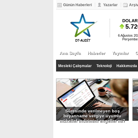
Günün Haberleri
Yazarlar
Arşi
BIST 100
EURO
DOLAR
99.806
6.415
5.72
6 Ağustos 20
Perşembe
Ana Sayfa
Haberler
Yayınlar
Mesleki Çalışmalar
Teknoloji
Hakkımızda
Süresinde verilmeyen boş
beyanname vergiye uyumlu
mükellef indirimini engeller mi?