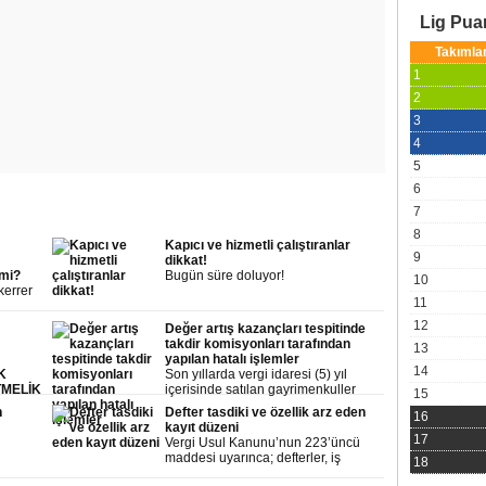
Lig Pu
Takımla
1
2
3
4
5
6
7
8
Kapıcı ve hizmetli çalıştıranlar
9
dikkat!
 mi?
Bugün süre doluyor!
10
kerrer
11
giye
12
Değer artış kazançları tespitinde
zı
takdir komisyonları tarafından
13
yapılan hatalı işlemler
nin
14
K
Son yıllarda vergi idaresi (5) yıl
ir veya
TMELİK
içerisinde satılan gayrimenkuller
15
iliyor.
üzerinden elde edilen kazançları
n
Defter tasdiki ve özellik arz eden
16
vergileme yönünde çalışmalar
kayıt düzeni
yapmaktadır.
17
Vergi Usul Kanunu’nun 223’üncü
maddesi uyarınca; defterler, iş
18
yerinin, iş yeri olmayanlar için