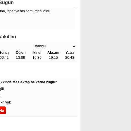
 Bugün
üba, İspanya'nın sömürgesi oldu.
akitleri
Güneş
Öğlen
İkindi
Akşam
Yatsı
06:41
13:09
16:36
19:15
20:43
kında Meslektaş ne kadar bilgili?
ili
li
ikri yok
Okunanlar
Çok Yorumlananlar