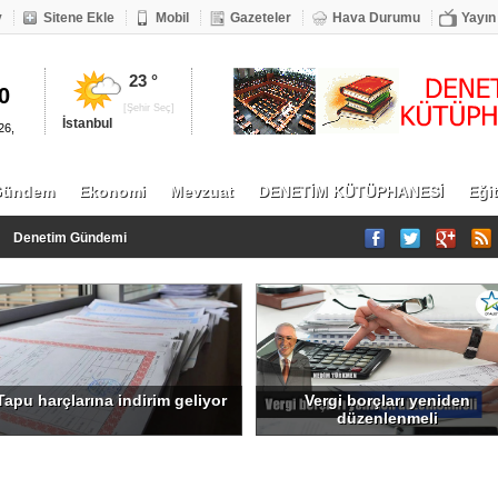
v
Sitene Ekle
Mobil
Gazeteler
Hava Durumu
Yayın
ALTIN
23 °
0
261.2
[Şehir Seç]
İstanbul
26,
Gündem
Ekonomi
Mevzuat
DENETİM KÜTÜPHANESİ
Eği
Denetim Gündemi
Tapu harçlarına indirim geliyor
Vergi borçları yeniden
düzenlenmeli