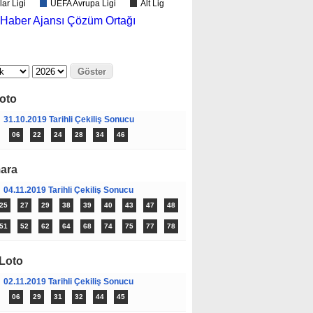
ar Ligi
UEFA Avrupa Ligi
Alt Lig
oto
31.10.2019 Tarihli Çekiliş Sonucu
06
22
24
28
34
46
ara
04.11.2019 Tarihli Çekiliş Sonucu
25
27
29
38
39
40
43
47
48
51
52
62
64
68
74
75
77
78
 Loto
02.11.2019 Tarihli Çekiliş Sonucu
06
29
31
32
44
45