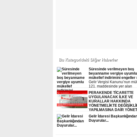
Bu Kategorideki Diğer Haberler
Süresinde verilmeyen boş
beyanname vergiye uyumlu
mükellef indirimini engeller
Gelir Vergisi Kanunu’nun mü
121. maddesinde yer alan
düzenleme kapsamında, ver
PERAKENDE TİCARETTE
uyumlu olarak tanımlanan ba
UYGULANACAK İLKE VE
mükellefler, beyannameleri
KURALLAR HAKKINDA
üzerinden hesaplanan vergi
YÖNETMELİKTE DEĞİŞİKLİ
%5’ini ödenmesi gereken gel
YAPILMASINA DAİR YÖNE
kurumlar vergisinden indirileb
Gelir İdaresi Başkanlığında
Duyurular...