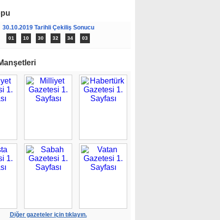
opu
30.10.2019 Tarihli Çekiliş Sonucu
01
10
30
32
34
03
Manşetleri
Diğer gazeteler için tıklayın.