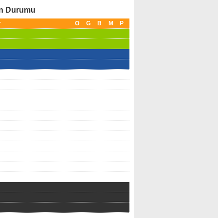
an Durumu
r
O
G
B
M
P