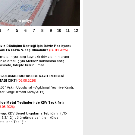
Cevdet AKÇAKOCA
Şirket tasfiyesinde sermayeye eklenen kar
payı vergilendirilmeyecek
arına indirim geliyor
3
4
5
6
7
8
9
10
11
12
Soner TÜRKÜM
ARSA SAHİPLERİNDEN ALINAN NAKİT
PARAYA İNDİRİMLİ ORANDA KDV
UYGULANIR MI ?
Talha APAK
Elektronik Ortamda Yazışma Kuralları