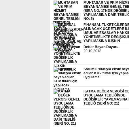
MUHTASAR VE PRİM HİZM
BEYANNAMESİ GENEL TEB
(SIRA NO: 1)’NDE DEĞİŞİK
YAPILMASINA DAİR TEBLİĞ
NO: 5)
27.10.2018
FİNANSAL TÜKETİCİLERD
ALINACAK ÜCRETLERE İLİ
USUL VE ESASLAR HAKK
YÖNETMELİKTE DEĞİŞİKLİ
YAPILMASINA İLİŞKİN
YÖNETMELİK
Defter Beyan Duyuru
24.10.2018
20.10.2018
Sorumlu sıfatıyla eksik bey
edilen KDV tutarı için yapıl
uygulama
KATMA DEĞER VERGİSİ G
UYGULAMA TEBLİĞİNDE
DEĞİŞİKLİK YAPILMASINA
TEBLİĞ (SERİ NO: 21)