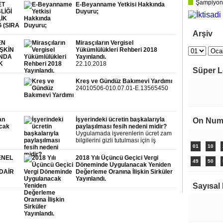
ikametgâhın bulunduğu yerdeki
Şampiyonl
ET
E-Beyanname Yetkisi Hakkında
noter veya noterlik görevini ifa ile
LİĞİ
Duyuru;
mükellef olanlar, menkul kıymet ve
LİK
kambiyo borsasındaki acentaları için
 (SIRA
borsa komiserliği tarafından tasdik
Arşiv
olunur.
EN
Mirasçıların Vergisel
ŞKİN
Yükümlülükleri Rehberi 2018
INDA
Yayınlandı.
K
22.10.2018
Süper L
Kreş ve Gündüz Bakımevi Yardımı
24010506-010.07.01-E.13565450
an
İşyerindeki ücretin başkalarıyla
On Num
acak
paylaşılması fesih nedeni midir?
Uygulamada işverenlerin ücret zam
bilgilerini gizli tutulması için iş
01
10
sözleşmelerine hüküm koydukları ya
da ayrı bir gizlilik sözleşmesi yaparak
ENEL
2018 Yılı Üçüncü Geçici Vergi
ücret gizliliği politikası uyguladıkları
49
50
Döneminde Uygulanacak Yeniden
bilinen bir gerçektir.
 DAİR
Değerleme Oranına İlişkin Sirküler
Yayınlandı.
Sayısal