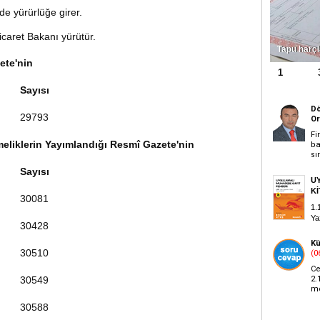
de yürürlüğe girer.
caret Bakanı yürütür.
Tapu harçl
ete'nin
1
2
Sayısı
29793
eliklerin Yayımlandığı Resmî Gazete'nin
Sayısı
30081
30428
30510
30549
30588