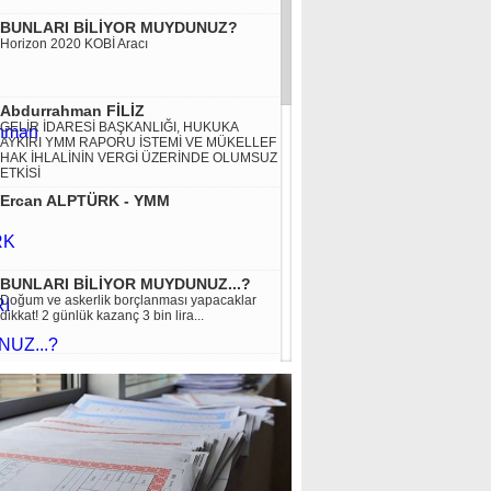
BUNLARI BİLİYOR MUYDUNUZ?
Horizon 2020 KOBİ Aracı
Abdurrahman FİLİZ
GELİR İDARESİ BAŞKANLIĞI, HUKUKA
AYKIRI YMM RAPORU İSTEMİ VE MÜKELLEF
HAK İHLALİNİN VERGİ ÜZERİNDE OLUMSUZ
ETKİSİ
Ercan ALPTÜRK - YMM
BUNLARI BİLİYOR MUYDUNUZ...?
Doğum ve askerlik borçlanması yapacaklar
dikkat! 2 günlük kazanç 3 bin lira...
Arif AYTULUN
TMUD Başkanı YMM Arif Aytulun Bağımsız
Denetim Yönetmeliği'nin son halini
düzenlemiş. Teşekkürler Arif Üstad.
Aynur SÖNMEZ
TÜRKİYE’ DE YABANCILARIN TAŞINMAZ
EDİNİMİ