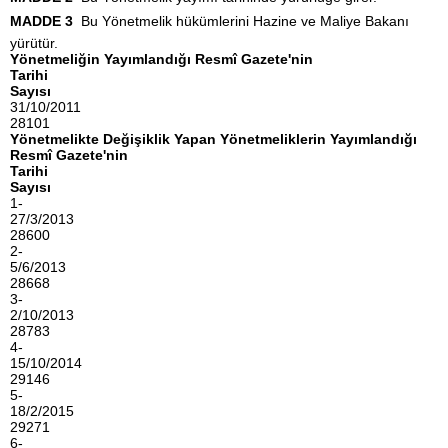
MADDE 3 
Bu Yönetmelik hükümlerini Hazine ve Maliye Bakanı
yürütür.
Yönetmeliğin Yayımlandığı Resmî Gazete'nin
Tarihi
Sayısı
31/10/2011
28101
Yönetmelikte Değişiklik Yapan Yönetmeliklerin Yayımlandığı
Resmî Gazete'nin
Tarihi
Sayısı
1-
27/3/2013
28600
2-
5/6/2013
28668
3-
2/10/2013
28783
4-
15/10/2014
29146
5-
18/2/2015
29271
6-