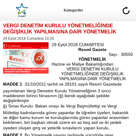
Kategoriler
VERGİ DENETİM KURULU YÖNETMELİĞİNDE
DEĞİŞİKLİK YAPILMASINA DAİR YÖNETMELİK
29 Eylül 2018 Cumartesi 10:26
29 Eylül 2018 CUMARTESİ
Resmî Gazete
Sayı : 30550
YÖNETMELİK
Hazine ve Maliye Bakanlığından:
VERGİ DENETİM KURULU
YÖNETMELİĞİNDE DEĞİŞİKLİK
YAPILMASINA DAİR YÖNETMELİK
MADDE 1 
31/10/2011 tarihli ve 28101 sayılı Resmî Gazetede
yayımlanan Vergi Denetim Kurulu Yönetmeliğinin 3 üncü
maddesinin birinci fıkrasının (ğ) bendi aşağıdaki şekilde
değiştirilmiştir.
ğ) Sınav Kurulu: Bakan onayı ile Vergi Başmüfettişi ve Vergi
Müfettişi kadrolarında görev yapanlar ile öğretim üyeleri, bakanlık
ve diğer kamu kurum ve kuruluşlarında görev yapanlar arasından
belirlenen, biri başkan olmak üzere en az beş asil ve iki yedek
üyeden oluşan giriş ve yeterlik sınavlarını yapan kurulu,
MADDE 2 
Bu Yönetmelik yayımı tarihinde yürürlüğe girer.