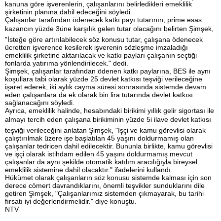
kanuna göre işverenlerin, çalışanlarını belirledikleri emeklilik
şirketinin planına dahil edeceğini söyledi.
Çalışanlar tarafından ödenecek katkı payı tutarının, prime esas
kazancın yüzde 3üne karşılık gelen tutar olacağını belirten Şimşek,
"İsteğe göre artırılabilecek söz konusu tutar, çalışana ödenecek
ücretten işverence kesilerek işverenin sözleşme imzaladığı
emeklilik şirketine aktarılacak ve katkı payları çalışanın seçtiği
fonlarda yatırıma yönlendirilecek." dedi.
Şimşek, çalışanlar tarafından ödenen katkı paylarına, BES ile aynı
koşullara tabi olarak yüzde 25 devlet katkısı teşviği verileceğine
işaret ederek, iki aylık cayma süresi sonrasında sistemde devam
eden çalışanlara da ek olarak bin lira tutarında devlet katkısı
sağlanacağını söyledi.
Ayrıca, emeklilik halinde, hesabındaki birikimi yıllık gelir sigortası ile
almayı tercih eden çalışana birikiminin yüzde 5i ilave devlet katkısı
teşviği verileceğini anlatan Şimşek, "İşçi ve kamu görevlisi olarak
çalıştırılmak üzere işe başlatılan 45 yaşını doldurmamış olan
çalışanlar tedricen dahil edilecektir. Bununla birlikte, kamu görevlisi
ve işçi olarak istihdam edilen 45 yaşını doldurmamış mevcut
çalışanlar da aynı şekilde otomatik katılım aracılığıyla bireysel
emeklilik sistemine dahil olacaktır." ifadelerini kullandı.
Hükümet olarak çalışanların söz konusu sistemde kalması için son
derece cömert davrandıklarını, önemli teşvikler sunduklarını dile
getiren Şimşek, "Çalışanlarımız sistemden çıkmayarak, bu tarihi
fırsatı iyi değerlendirmelidir." diye konuştu.
NTV