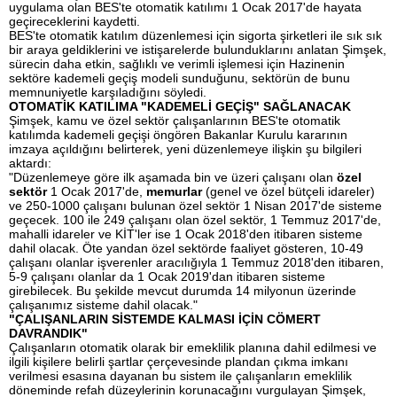
uygulama olan BES'te otomatik katılımı 1 Ocak 2017'de hayata
geçireceklerini kaydetti.
BES'te otomatik katılım düzenlemesi için sigorta şirketleri ile sık sık
bir araya geldiklerini ve istişarelerde bulunduklarını anlatan Şimşek,
sürecin daha etkin, sağlıklı ve verimli işlemesi için Hazinenin
sektöre kademeli geçiş modeli sunduğunu, sektörün de bunu
memnuniyetle karşıladığını söyledi.
OTOMATİK KATILIMA "KADEMELİ GEÇİŞ" SAĞLANACAK
Şimşek, kamu ve özel sektör çalışanlarının BES'te otomatik
katılımda kademeli geçişi öngören Bakanlar Kurulu kararının
imzaya açıldığını belirterek, yeni düzenlemeye ilişkin şu bilgileri
aktardı:
"Düzenlemeye göre ilk aşamada bin ve üzeri çalışanı olan
özel
sektör
1 Ocak 2017'de,
memurlar
(genel ve özel bütçeli idareler)
ve 250-1000 çalışanı bulunan özel sektör 1 Nisan 2017'de sisteme
geçecek. 100 ile 249 çalışanı olan özel sektör, 1 Temmuz 2017'de,
mahalli idareler ve KİT'ler ise 1 Ocak 2018'den itibaren sisteme
dahil olacak. Öte yandan özel sektörde faaliyet gösteren, 10-49
çalışanı olanlar işverenler aracılığıyla 1 Temmuz 2018'den itibaren,
5-9 çalışanı olanlar da 1 Ocak 2019'dan itibaren sisteme
girebilecek. Bu şekilde mevcut durumda 14 milyonun üzerinde
çalışanımız sisteme dahil olacak."
"ÇALIŞANLARIN SİSTEMDE KALMASI İÇİN CÖMERT
DAVRANDIK"
Çalışanların otomatik olarak bir emeklilik planına dahil edilmesi ve
ilgili kişilere belirli şartlar çerçevesinde plandan çıkma imkanı
verilmesi esasına dayanan bu sistem ile çalışanların emeklilik
döneminde refah düzeylerinin korunacağını vurgulayan Şimşek,