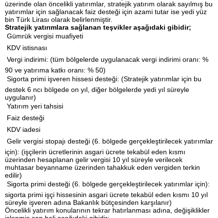
üzerinde olan öncelikli yatırımlar, stratejik yatırım olarak sayılmış bu
yatırımlar için sağlanacak faiz desteği için azami tutar ise yedi yüz
bin Türk Lirası olarak belirlenmiştir.
Stratejik yatırımlara sağlanan teşvikler aşağıdaki gibidir;
 Gümrük vergisi muafiyeti
 KDV istisnası
 Vergi indirimi: (tüm bölgelerde uygulanacak vergi indirimi oranı: %
90 ve yatırıma katkı oranı: % 50)
 Sigorta primi işveren hissesi desteği: (Stratejik yatırımlar için bu
destek 6 ncı bölgede on yıl, diğer bölgelerde yedi yıl süreyle
uygulanır)
 Yatırım yeri tahsisi
 Faiz desteği
 KDV iadesi
 Gelir vergisi stopajı desteği (6. bölgede gerçekleştirilecek yatırımlar
için): (işçilerin ücretlerinin asgari ücrete tekabül eden kısmı
üzerinden hesaplanan gelir vergisi 10 yıl süreyle verilecek
muhtasar beyanname üzerinden tahakkuk eden vergiden terkin
edilir)
 Sigorta primi desteği (6. bölgede gerçekleştirilecek yatırımlar için):
sigorta primi işçi hissesinin asgari ücrete tekabül eden kısmı 10 yıl
süreyle işveren adına Bakanlık bütçesinden karşılanır)
Öncelikli yatırım konularının tekrar hatırlanması adına, değişiklikler