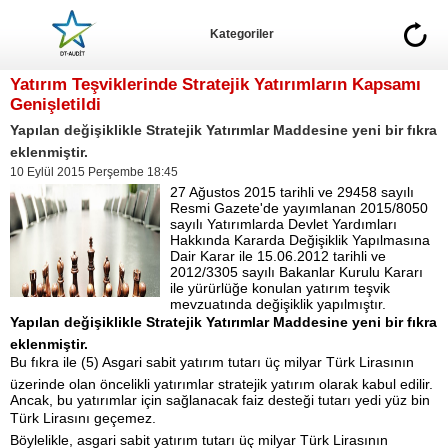
Kategoriler
Yatırım Teşviklerinde Stratejik Yatırımların Kapsamı
Genişletildi
Yapılan değişiklikle Stratejik Yatırımlar Maddesine yeni bir fıkra
eklenmiştir.
10 Eylül 2015 Perşembe 18:45
27 Ağustos 2015 tarihli ve 29458 sayılı
Resmi Gazete'de yayımlanan 2015/8050
sayılı Yatırımlarda Devlet Yardımları
Hakkında Kararda Değişiklik Yapılmasına
Dair Karar ile 15.06.2012 tarihli ve
2012/3305 sayılı Bakanlar Kurulu Kararı
ile yürürlüğe konulan yatırım teşvik
mevzuatında değişiklik yapılmıştır.
Yapılan değişiklikle Stratejik Yatırımlar Maddesine yeni bir fıkra
eklenmiştir.
Bu fıkra ile (5) Asgari sabit yatırım tutarı üç milyar Türk Lirasının
üzerinde olan öncelikli yatırımlar stratejik yatırım olarak kabul edilir.
Ancak, bu yatırımlar için sağlanacak faiz desteği tutarı yedi yüz bin
Türk Lirasını geçemez.
Böylelikle, asgari sabit yatırım tutarı üç milyar Türk Lirasının